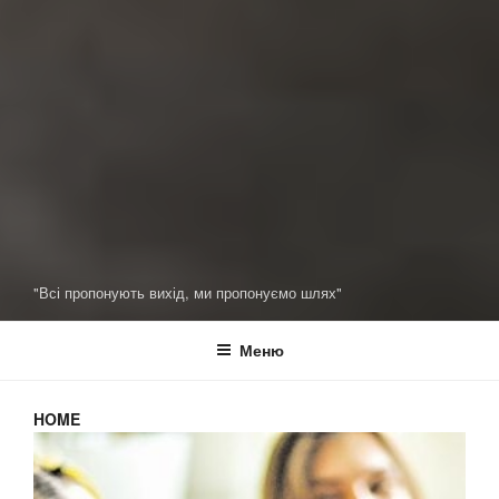
"Всі пропонують вихід, ми пропонуємо шлях"
Меню
HOME